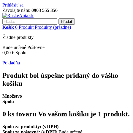
Prihlásiť sa
Zavolajte nám:
0903 555 356
Hľadať
Košík
0
Produkt
Produkty
(prázdne)
Žiadne produkty
Bude určené
Poštovné
0,00 €
Spolu
Pokladňa
Produkt bol úspešne pridaný do vášho
košíku
Množstvo
Spolu
0
ks tovaru
Vo vašom košíku je 1 produkt.
Spolu za produkty: (s DPH)
Spolu za poštovné: (s DPH)
Bude určené