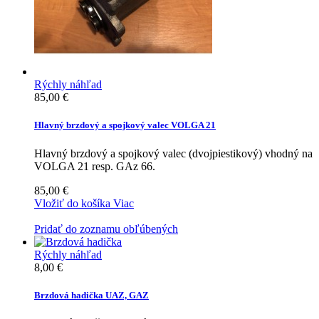
Rýchly náhľad
85,00 €
Hlavný brzdový a spojkový valec VOLGA 21
Hlavný brzdový a spojkový valec (dvojpiestikový) vhodný na
VOLGA 21 resp. GAz 66.
85,00 €
Vložiť do košíka
Viac
Pridať do zoznamu obľúbených
Rýchly náhľad
8,00 €
Brzdová hadička UAZ, GAZ