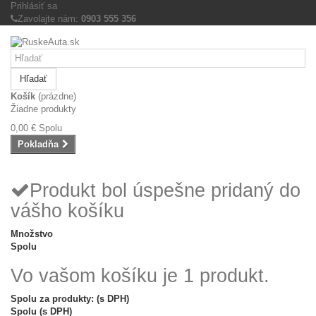
Prihlásiť sa
Zavolajte nám:
0903 555 356
Hľadať
Košík
(prázdne)
Žiadne produkty
0,00 €
Spolu
Pokladňa
Produkt bol úspešne pridaný do
vášho košíku
Množstvo
Spolu
Vo vašom košíku je 1 produkt.
Spolu za produkty: (s DPH)
Spolu (s DPH)