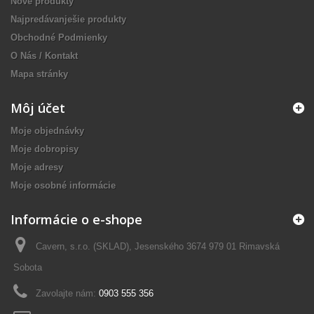
Nové produkty
Najpredávanješie produkty
Obchodné Podmienky
O Nás / Kontakt
Mapa stránky
Môj účet
Moje objednávky
Moje dobropisy
Moje adresy
Moje osobné informácie
Informácie o e-shope
Cavern, s.r.o. (SKLAD), Jesenského 3674 979 01 Rimavská
Sobota
Zavolajte nám:
0903 555 356