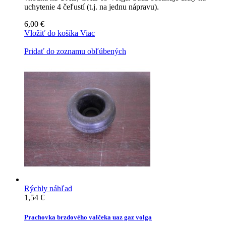
uchytenie 4 čeľustí (t.j. na jednu nápravu).
6,00 €
Vložiť do košíka
Viac
Pridať do zoznamu obľúbených
Rýchly náhľad
1,54 €
Prachovka brzdového valčeka uaz gaz volga