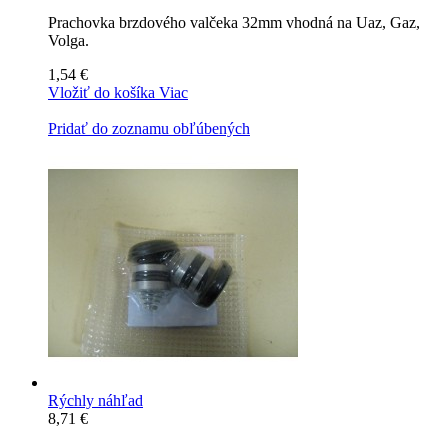
Prachovka brzdového valčeka 32mm vhodná na Uaz, Gaz,
Volga.
1,54 €
Vložiť do košíka
Viac
Pridať do zoznamu obľúbených
Rýchly náhľad
8,71 €