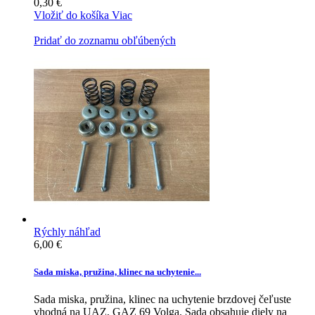
0,30 €
Vložiť do košíka
Viac
Pridať do zoznamu obľúbených
Rýchly náhľad
6,00 €
Sada miska, pružina, klinec na uchytenie...
Sada miska, pružina, klinec na uchytenie brzdovej čeľuste
vhodná na UAZ, GAZ 69 Volga. Sada obsahuje diely na