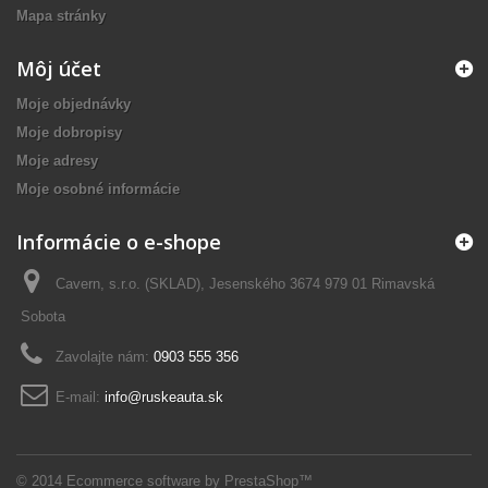
Mapa stránky
Môj účet
Moje objednávky
Moje dobropisy
Moje adresy
Moje osobné informácie
Informácie o e-shope
Cavern, s.r.o. (SKLAD), Jesenského 3674 979 01 Rimavská
Sobota
Zavolajte nám:
0903 555 356
E-mail:
info@ruskeauta.sk
© 2014
Ecommerce software by PrestaShop™