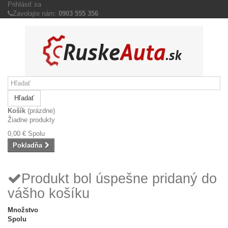
Prihlásiť sa
Zavolajte nám:
0903 555 356
Hľadať
Košík
(prázdne)
Žiadne produkty
0,00 €
Spolu
Pokladňa
Produkt bol úspešne pridaný do
vášho košíku
Množstvo
Spolu