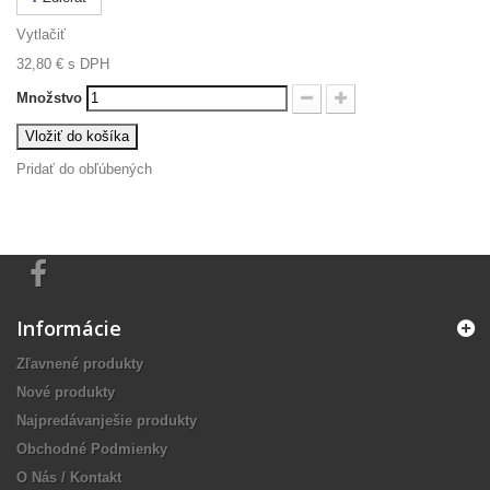
Vytlačiť
32,80 €
s DPH
Množstvo
Vložiť do košíka
Pridať do obľúbených
Informácie
Zľavnené produkty
Nové produkty
Najpredávanješie produkty
Obchodné Podmienky
O Nás / Kontakt