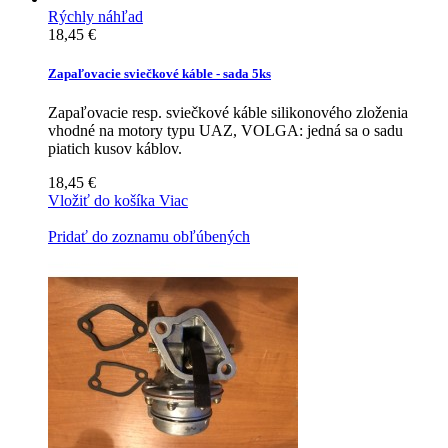
Rýchly náhľad
18,45 €
Zapaľovacie sviečkové káble - sada 5ks
Zapaľovacie resp. sviečkové káble silikonového zloženia
vhodné na motory typu UAZ, VOLGA: jedná sa o sadu
piatich kusov káblov.
18,45 €
Vložiť do košíka
Viac
Pridať do zoznamu obľúbených