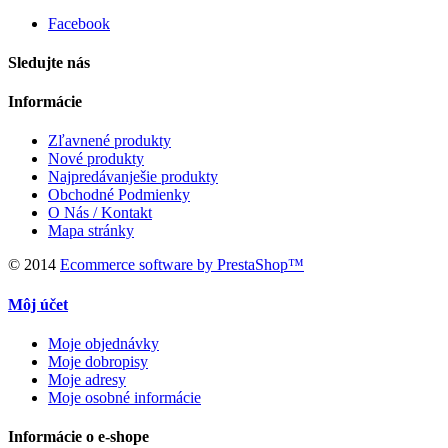
Facebook
Sledujte nás
Informácie
Zľavnené produkty
Nové produkty
Najpredávanješie produkty
Obchodné Podmienky
O Nás / Kontakt
Mapa stránky
© 2014
Ecommerce software by PrestaShop™
Môj účet
Moje objednávky
Moje dobropisy
Moje adresy
Moje osobné informácie
Informácie o e-shope