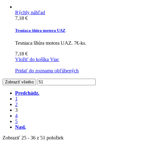
Rýchly náhľad
7,18 €
Tesniaca šňúra motora UAZ
Tesniaca šňúra motora UAZ. 7€-ks.
7,18 €
Vložiť do košíka
Viac
Pridať do zoznamu obľúbených
Zobraziť všetko
Predchádz.
1
2
3
4
5
Nasl.
Zobraziť 25 - 36 z 51 položiek