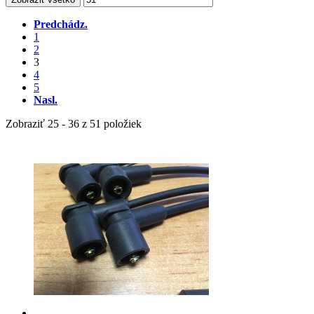
Predchádz.
1
2
3
4
5
Nasl.
Zobraziť 25 - 36 z 51 položiek